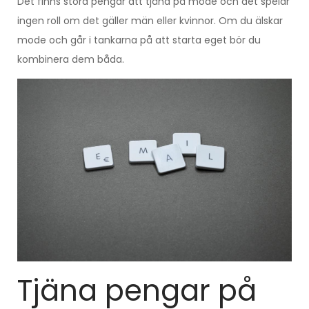
Det finns stora pengar att tjäna på mode och det spelar
ingen roll om det gäller män eller kvinnor. Om du älskar
mode och går i tankarna på att starta eget bör du
kombinera dem båda.
Tjäna pengar på