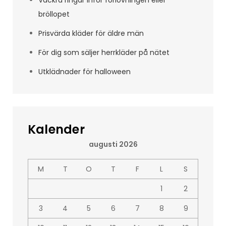
Vackra ringar inför förlovningen eller
bröllopet
Prisvärda kläder för äldre män
För dig som säljer herrkläder på nätet
Utklädnader för halloween
Kalender
augusti 2026
M
T
O
T
F
L
S
1
2
3
4
5
6
7
8
9