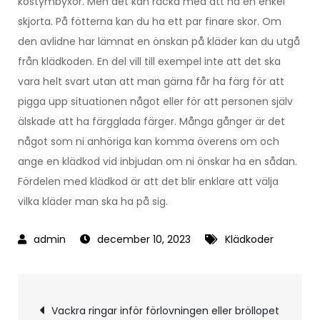
kostymbyxor. Men det kan räcka med att ha en enkel
skjorta. På fötterna kan du ha ett par finare skor. Om
den avlidne har lämnat en önskan på kläder kan du utgå
från klädkoden. En del vill till exempel inte att det ska
vara helt svart utan att man gärna får ha färg för att
pigga upp situationen något eller för att personen själv
älskade att ha färgglada färger. Många gånger är det
något som ni anhöriga kan komma överens om och
ange en klädkod vid inbjudan om ni önskar ha en sådan.
Fördelen med klädkod är att det blir enklare att välja
vilka kläder man ska ha på sig.
december 10, 2023
Klädkoder
Inläggsnavigering
Vackra ringar inför förlovningen eller bröllopet