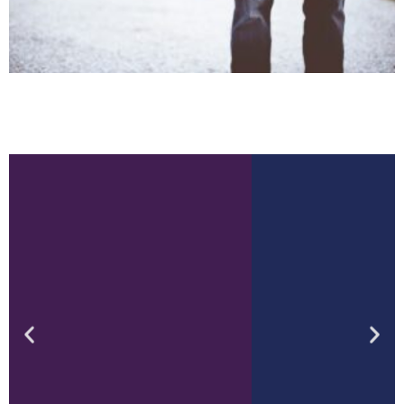
Trendiga byxor för
män