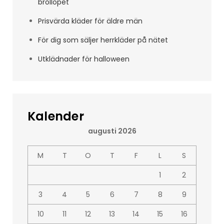
bröllopet
Prisvärda kläder för äldre män
För dig som säljer herrkläder på nätet
Utklädnader för halloween
Kalender
augusti 2026
M
T
O
T
F
L
S
1
2
3
4
5
6
7
8
9
10
11
12
13
14
15
16