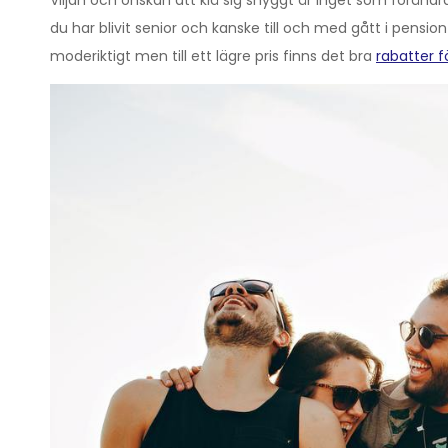
Viljan och önskan att klä sig snyggt är inget som förändr
du har blivit senior och kanske till och med gått i pension ä
moderiktigt men till ett lägre pris finns det bra
rabatter f