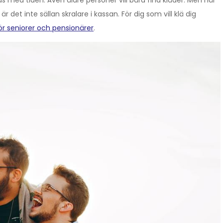
as med tiden. Även äldre personer vill bära fina kläder. Men när
r det inte sällan skralare i kassan. För dig som vill klä dig
ör seniorer och pensionärer
.