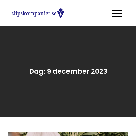
Skip
to
slipskompaniet
Allt om mode och trender
content
för män
Dag:
9 december 2023