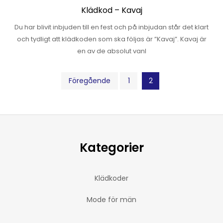
Klädkod – Kavaj
Du har blivit inbjuden till en fest och på inbjudan står det klart
och tydligt att klädkoden som ska följas är ”Kavaj”. Kavaj är
en av de absolut vanl
Sidnumrering
Föregående
1
2
för
inlägg
Kategorier
Klädkoder
Mode för män