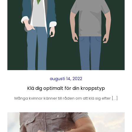
augusti 14, 2022
Klä dig optimalt för din kroppstyp
Många kvinnor känner till råden om att klä sig efter […]